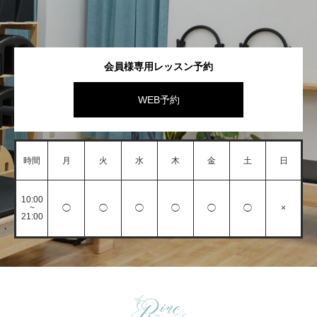
会員様専用レッスン予約
WEB予約
時間
月
火
水
木
金
土
日
10:00
~
◯
◯
◯
◯
◯
◯
×
21:00